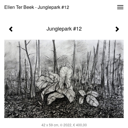
Ellen Ter Beek - Junglepark #12
Togg
navi
Junglepark #12
42 x 59 cm, © 2022, € 400,00